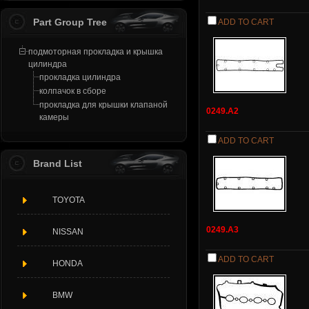
Part Group Tree
ADD TO CART
подмоторная прокладка и крышка
цилиндра
прокладка цилиндра
колпачок в сборе
прокладка для крышки клапаной
0249.A2
камеры
ADD TO CART
Brand List
TOYOTA
0249.A3
NISSAN
ADD TO CART
HONDA
BMW